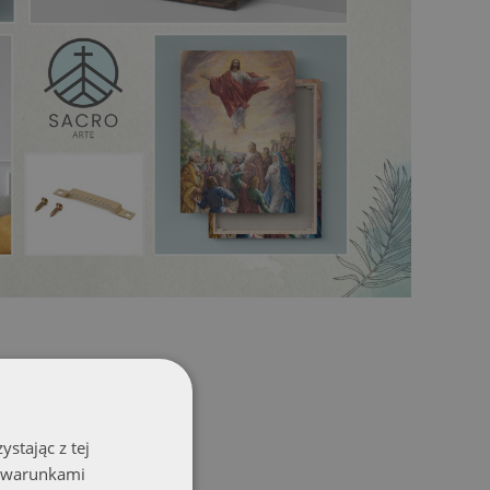
stając z tej
z warunkami