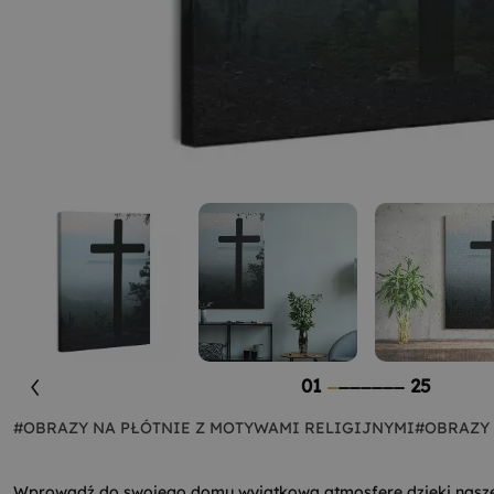
01
25
#OBRAZY NA PŁÓTNIE Z MOTYWAMI RELIGIJNYMI
#OBRAZY 
Wprowadź do swojego domu wyjątkową atmosferę dzięki nas