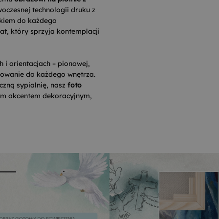
woczesnej technologii druku z
tkiem do każdego
at, który sprzyja kontemplacji
i orientacjach – pionowej,
sowanie do każdego wnętrza.
czną sypialnię, nasz
foto
ym akcentem dekoracyjnym,