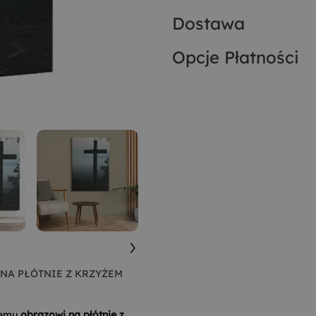
Dostawa
Opcje Płatności
NA PŁÓTNIE Z KRZYŻEM
zemu
obrazowi na płótnie z