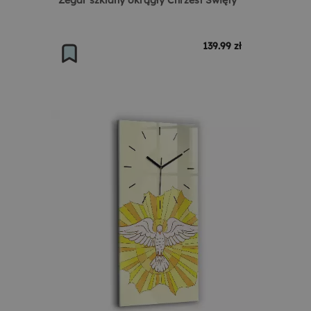
Zegar szklany okrągły Chrzest Święty
139.99 zł