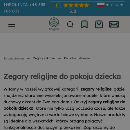
INFOLINIA +48 533
PLN
786 031
5.0
Zegary szklane
Do pokoju dziecka
Strona główna
Zegary religijne do pokoju dziecka
Witamy w naszej wyjątkowej kategorii
zegary religijne
, gdzie
znajdziesz starannie wyselekcjonowane modele, które wniosą
duchowy akcent do Twojego domu. Odkryj
zegary religijne do
pokoju dziecka
, które nie tylko uczą poczucia czasu, ale także
wzbogacają wnętrze o wartościowe symbole. Nasze produkty
są idealne dla wszystkich, którzy pragną połączyć
funkcjonalność z duchowym przekazem. Zapraszamy do