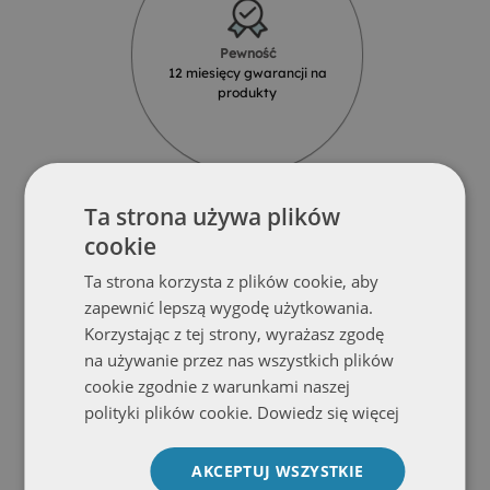
Pewność
12 miesięcy gwarancji na
produkty
Ta strona używa plików
cookie
Ta strona korzysta z plików cookie, aby
Solidność
zapewnić lepszą wygodę użytkowania.
Produkty z najlepszych materiałów
od renomowanych dostawców
Korzystając z tej strony, wyrażasz zgodę
na używanie przez nas wszystkich plików
cookie zgodnie z warunkami naszej
polityki plików cookie.
Dowiedz się więcej
AKCEPTUJ WSZYSTKIE