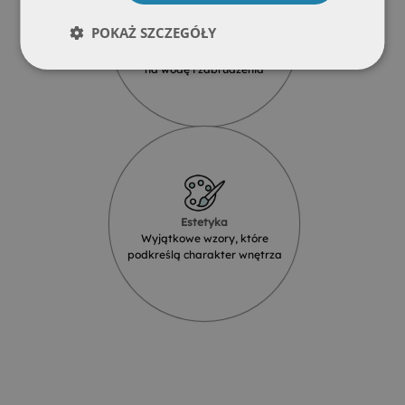
POKAŻ SZCZEGÓŁY
Wodoodporność
Produkty szklane są odporne
na wodę i zabrudzenia
Estetyka
Wyjątkowe wzory, które
podkreślą charakter wnętrza