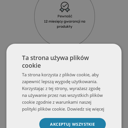
Pewność
12 miesięcy gwarancji na
produkty
Ta strona używa plików
cookie
Ta strona korzysta z plików cookie, aby
Solidność
zapewnić lepszą wygodę użytkowania.
Produkty z najlepszych materiałów
Korzystając z tej strony, wyrażasz zgodę
od renomowanych dostawców
na używanie przez nas wszystkich plików
cookie zgodnie z warunkami naszej
polityki plików cookie.
Dowiedz się więcej
AKCEPTUJ WSZYSTKIE