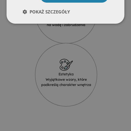
POKAŻ SZCZEGÓŁY
Wodoodporność
Produkty szklane są odporne
na wodę i zabrudzenia
Estetyka
Wyjątkowe wzory, które
podkreślą charakter wnętrza