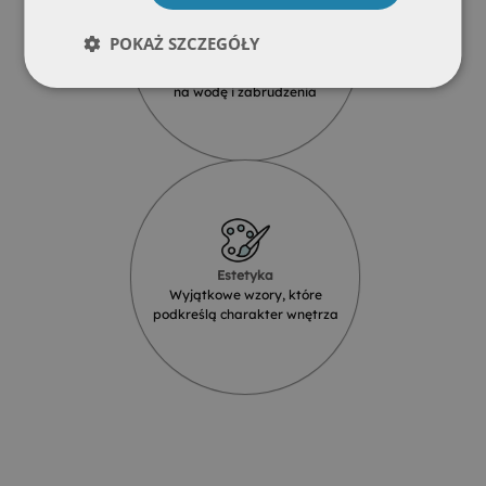
POKAŻ SZCZEGÓŁY
Wodoodporność
Produkty szklane są odporne
na wodę i zabrudzenia
Estetyka
Wyjątkowe wzory, które
podkreślą charakter wnętrza