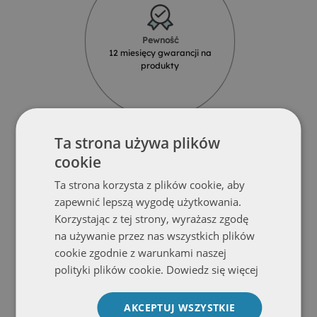
Pewność
12 miesięcy gwarancji na
produkty
Ta strona używa plików
cookie
Ta strona korzysta z plików cookie, aby
Solidność
zapewnić lepszą wygodę użytkowania.
Produkty z najlepszych materiałów
Korzystając z tej strony, wyrażasz zgodę
od renomowanych dostawców
na używanie przez nas wszystkich plików
cookie zgodnie z warunkami naszej
polityki plików cookie.
Dowiedz się więcej
AKCEPTUJ WSZYSTKIE