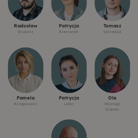
Radosław
Patrycja
Tomasz
Drukarz
Kierownik
Sprzedaż
Pamela
Patrycja
Ola
Księgowość
Lider
Obsługa
klienta