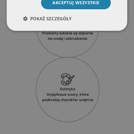
AKCEPTUJ WSZYSTKIE
POKAŻ SZCZEGÓŁY
Wodoodporność
Produkty szklane są odporne
na wodę i zabrudzenia
Estetyka
Wyjątkowe wzory, które
podkreślą charakter wnętrza