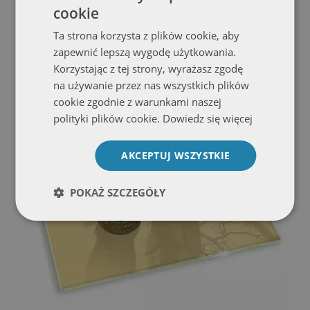
cookie
Szklana podstawka pod znicz prostokątna Kolor beżowy
Ta strona korzysta z plików cookie, aby
Zobacz ofertę
zapewnić lepszą wygodę użytkowania.
Korzystając z tej strony, wyrażasz zgodę
na używanie przez nas wszystkich plików
cookie zgodnie z warunkami naszej
polityki plików cookie.
Dowiedz się więcej
AKCEPTUJ WSZYSTKIE
POKAŻ SZCZEGÓŁY