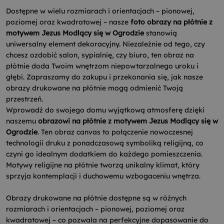
Dostępne w wielu rozmiarach i orientacjach – pionowej,
poziomej oraz kwadratowej – nasze
foto obrazy na płótnie z
motywem Jezus Modlący się w Ogrodzie
stanowią
uniwersalny element dekoracyjny. Niezależnie od tego, czy
chcesz ozdobić salon, sypialnię, czy biuro, ten obraz na
płótnie doda Twoim wnętrzom niepowtarzalnego uroku i
głębi. Zapraszamy do zakupu i przekonania się, jak nasze
obrazy drukowane na płótnie mogą odmienić Twoją
przestrzeń.
Wprowadź do swojego domu wyjątkową atmosferę dzięki
naszemu
obrazowi na płótnie z motywem Jezus Modlący się w
Ogrodzie
. Ten obraz canvas to połączenie nowoczesnej
technologii druku z ponadczasową symboliką religijną, co
czyni go idealnym dodatkiem do każdego pomieszczenia.
Motywy religijne na płótnie tworzą unikalny klimat, który
sprzyja kontemplacji i duchowemu wzbogaceniu wnętrza.
Obrazy drukowane na płótnie dostępne są w różnych
rozmiarach i orientacjach – pionowej, poziomej oraz
kwadratowej – co pozwala na perfekcyjne dopasowanie do