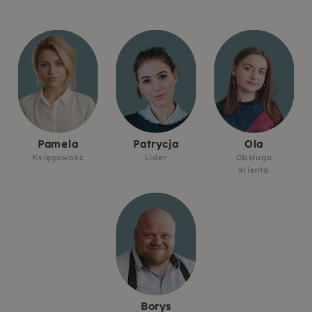
Pamela
Patrycja
Ola
Księgowość
Lider
Obsługa
klienta
Borys