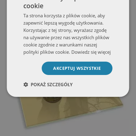
cookie
Szklana podstawka pod znicz prostokątna Kolor beżowy
Ta strona korzysta z plików cookie, aby
Zobacz ofertę
zapewnić lepszą wygodę użytkowania.
Korzystając z tej strony, wyrażasz zgodę
na używanie przez nas wszystkich plików
cookie zgodnie z warunkami naszej
polityki plików cookie.
Dowiedz się więcej
AKCEPTUJ WSZYSTKIE
POKAŻ SZCZEGÓŁY