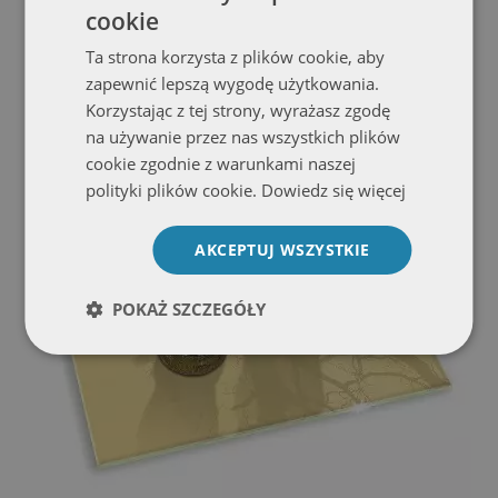
cookie
Szklana podstawka pod znicz prostokątna Kolor beżowy
Ta strona korzysta z plików cookie, aby
Zobacz ofertę
zapewnić lepszą wygodę użytkowania.
Korzystając z tej strony, wyrażasz zgodę
na używanie przez nas wszystkich plików
cookie zgodnie z warunkami naszej
polityki plików cookie.
Dowiedz się więcej
AKCEPTUJ WSZYSTKIE
POKAŻ SZCZEGÓŁY