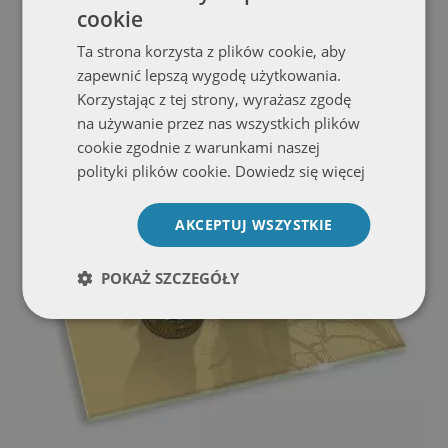
cookie
Szklana podstawka pod znicz prostokątna Kolor beżowy
Ta strona korzysta z plików cookie, aby
Zobacz ofertę
zapewnić lepszą wygodę użytkowania.
Korzystając z tej strony, wyrażasz zgodę
na używanie przez nas wszystkich plików
cookie zgodnie z warunkami naszej
polityki plików cookie.
Dowiedz się więcej
AKCEPTUJ WSZYSTKIE
POKAŻ SZCZEGÓŁY