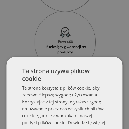
Pewność
12 miesięcy gwarancji na
produkty
Ta strona używa plików
cookie
Ta strona korzysta z plików cookie, aby
zapewnić lepszą wygodę użytkowania.
Korzystając z tej strony, wyrażasz zgodę
Solidność
na używanie przez nas wszystkich plików
Produkty z najlepszych materiałów
od renomowanych dostawców
cookie zgodnie z warunkami naszej
polityki plików cookie.
Dowiedz się więcej