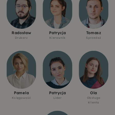
Radosław
Patrycja
Tomasz
Drukarz
Kierownik
Sprzedaż
Pamela
Patrycja
Ola
Księgowość
Lider
Obsługa
klienta