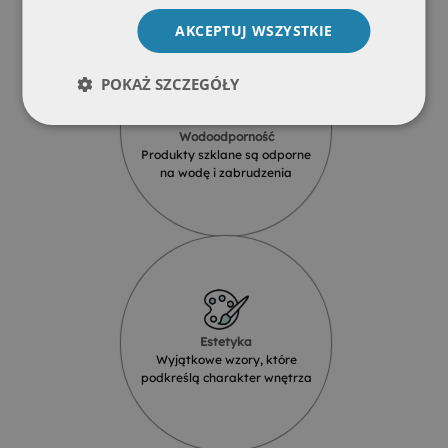
AKCEPTUJ WSZYSTKIE
POKAŻ SZCZEGÓŁY
Wodoodporność
Produkty szklane są odporne
na wodę i zabrudzenia
Estetyka
Wyjątkowe wzory, które
podkreślą charakter wnętrza