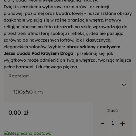
który doda Twoim wnętrzom elegancji i klasy.
Dzięki szerokiemu wyborowi rozmiarów i orientacji –
pionowej, poziomej oraz kwadratowej – nasze szklane obrazy
doskonale wpisują się w różne aranżacje wnętrz. Motywy
religijne obecne na foto obrazach na szkle wprowadzają do
przestrzeni atmosferę spokoju i refleksji, idealnie pasując
zarówno do nowoczesnych loftów, jak i klasycznych,
eleganckich salonów. Wybierz
obraz szklany z motywem
Jezus Upada Pod Krzyżem Droga
i przekonaj się, jak
wyjątkowo może odmienić on Twoje wnętrza, tworząc miejsce
pełne harmonii i duchowego piękna.
Rozmiar:
100x50 cm
Ilość:
0.00
zł
-
+
Bezpieczna dostawa