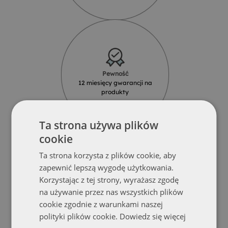
Pewność
12 miesięcy gwarancji na
produkty
Ta strona używa plików
cookie
Ta strona korzysta z plików cookie, aby
zapewnić lepszą wygodę użytkowania.
Korzystając z tej strony, wyrażasz zgodę
Solidność
na używanie przez nas wszystkich plików
Produkty z najlepszych materiałów
od renomowanych dostawców
cookie zgodnie z warunkami naszej
polityki plików cookie.
Dowiedz się więcej