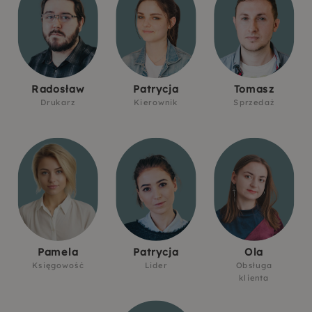
Radosław
Patrycja
Tomasz
Drukarz
Kierownik
Sprzedaż
Pamela
Patrycja
Ola
Księgowość
Lider
Obsługa
klienta