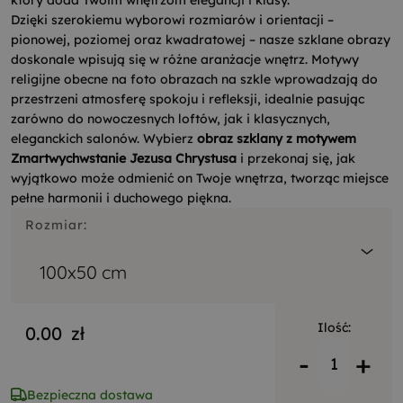
który doda Twoim wnętrzom elegancji i klasy.
Dzięki szerokiemu wyborowi rozmiarów i orientacji –
pionowej, poziomej oraz kwadratowej – nasze szklane obrazy
doskonale wpisują się w różne aranżacje wnętrz. Motywy
religijne obecne na foto obrazach na szkle wprowadzają do
przestrzeni atmosferę spokoju i refleksji, idealnie pasując
zarówno do nowoczesnych loftów, jak i klasycznych,
eleganckich salonów. Wybierz
obraz szklany z motywem
Zmartwychwstanie Jezusa Chrystusa
i przekonaj się, jak
wyjątkowo może odmienić on Twoje wnętrza, tworząc miejsce
pełne harmonii i duchowego piękna.
Rozmiar:
100x50 cm
Ilość:
0.00
zł
-
+
Bezpieczna dostawa