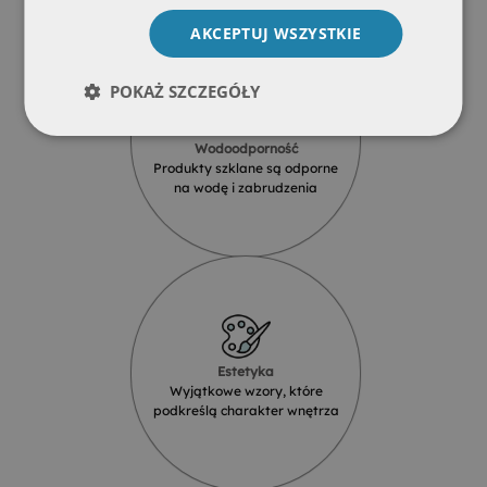
AKCEPTUJ WSZYSTKIE
POKAŻ SZCZEGÓŁY
Wodoodporność
Produkty szklane są odporne
na wodę i zabrudzenia
Estetyka
Wyjątkowe wzory, które
podkreślą charakter wnętrza