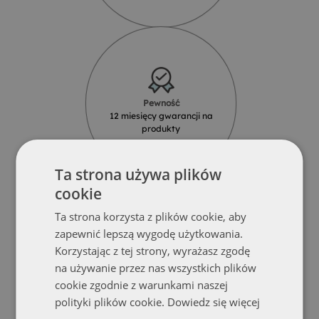
Pewność
12 miesięcy gwarancji na
produkty
Ta strona używa plików
cookie
Ta strona korzysta z plików cookie, aby
zapewnić lepszą wygodę użytkowania.
Korzystając z tej strony, wyrażasz zgodę
Solidność
na używanie przez nas wszystkich plików
Produkty z najlepszych materiałów
od renomowanych dostawców
cookie zgodnie z warunkami naszej
polityki plików cookie.
Dowiedz się więcej