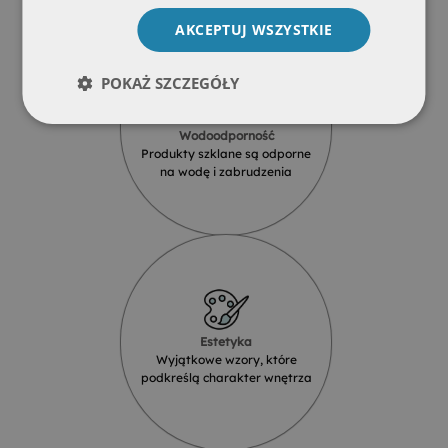
AKCEPTUJ WSZYSTKIE
POKAŻ SZCZEGÓŁY
Wodoodporność
Produkty szklane są odporne
na wodę i zabrudzenia
Estetyka
Wyjątkowe wzory, które
podkreślą charakter wnętrza