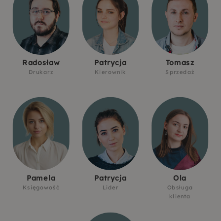
Radosław
Patrycja
Tomasz
Drukarz
Kierownik
Sprzedaż
Pamela
Patrycja
Ola
Księgowość
Lider
Obsługa
klienta