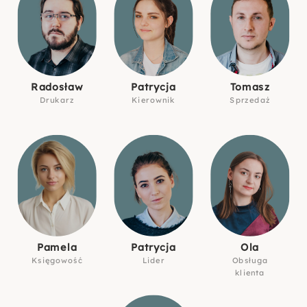
Radosław
Patrycja
Tomasz
Drukarz
Kierownik
Sprzedaż
Pamela
Patrycja
Ola
Księgowość
Lider
Obsługa
klienta