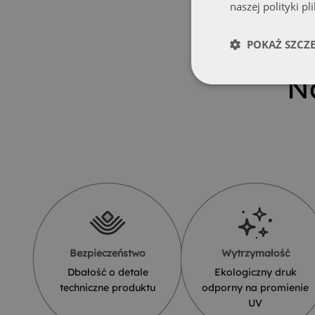
naszej polityki pl
POKAŻ SZCZ
N
Bezpieczeństwo
Wytrzymałość
Dbałość o detale
Ekologiczny druk
techniczne produktu
odporny na promienie
UV