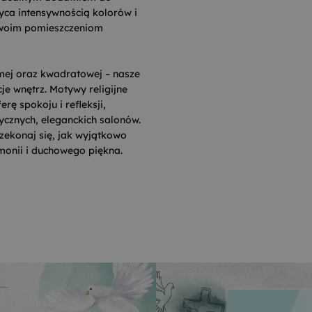
yca intensywnością kolorów i
 Twoim pomieszczeniom
omej oraz kwadratowej – nasze
e wnętrz. Motywy religijne
ę spokoju i refleksji,
ycznych, eleganckich salonów.
zekonaj się, jak wyjątkowo
monii i duchowego piękna.