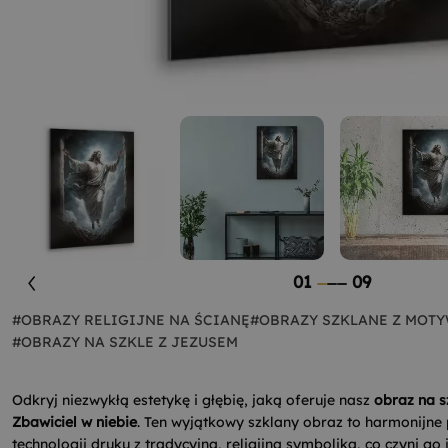
01
09
#OBRAZY RELIGIJNE NA ŚCIANĘ
#OBRAZY SZKLANE Z MOTY
#OBRAZY NA SZKLE Z JEZUSEM
Odkryj niezwykłą estetykę i głębię, jaką oferuje nasz
obraz na 
Zbawiciel w niebie
. Ten wyjątkowy szklany obraz to harmonijne
technologii druku z tradycyjną, religijną symboliką, co czyni 