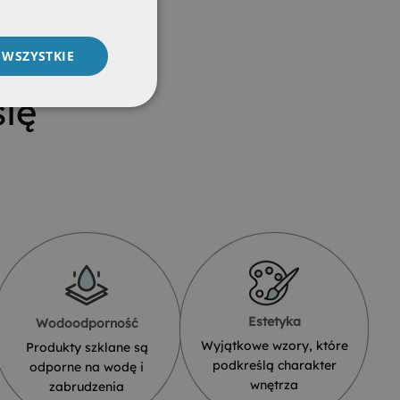
 WSZYSTKIE
ię
Estetyka
Wodoodporność
Wyjątkowe wzory, które
Produkty szklane są
podkreślą charakter
odporne na wodę i
wnętrza
zabrudzenia