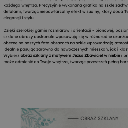
każdego wnętrza. Precyzyjnie wykonana grafika na szkle zachw
detalami, tworząc niepowtarzalny efekt wizualny, który doda
elegancji i stylu.
Dzięki szerokiej gamie rozmiarów i orientacji – pionowej, pozi
szklane obrazy doskonale wpasowują się w różnorodne aranżacj
obecne na naszych foto obrazach na szkle wprowadzają atmosfer
idealnie pasując zarówno do nowoczesnych mieszkań, jak i klas
Wybierz
obraz szklany z motywem Jezus Zbawiciel w niebie
i pr
może odmienić on Twoje wnętrza, tworząc przestrzeń pełną har