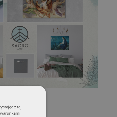
stając z tej
z warunkami