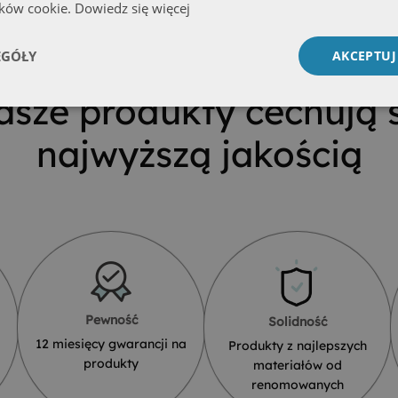
ików cookie.
Dowiedz się więcej
EGÓŁY
AKCEPTUJ
asze produkty cechują s
najwyższą jakością
Pewność
Solidność
12 miesięcy gwarancji na
Produkty z najlepszych
produkty
materiałów od
renomowanych