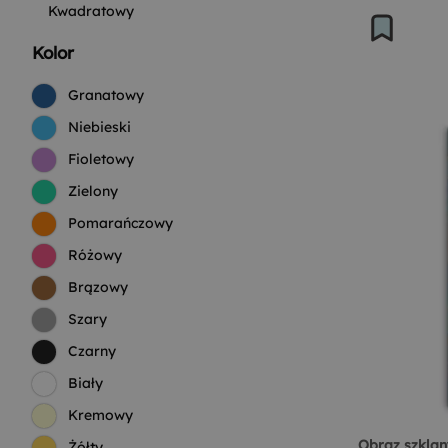
Kwadratowy
Kolor
Granatowy
Niebieski
Fioletowy
Zielony
Pomarańczowy
Różowy
Brązowy
Szary
Czarny
Biały
Kremowy
Obraz szklan
Żółty