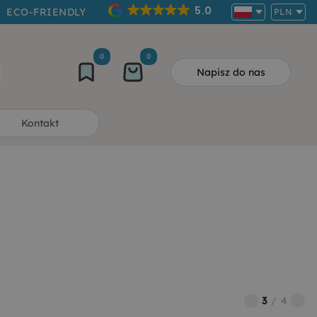
5.0
ECO-FRIENDLY
PLN
0
0
Napisz do nas
Kontakt
3
/
4