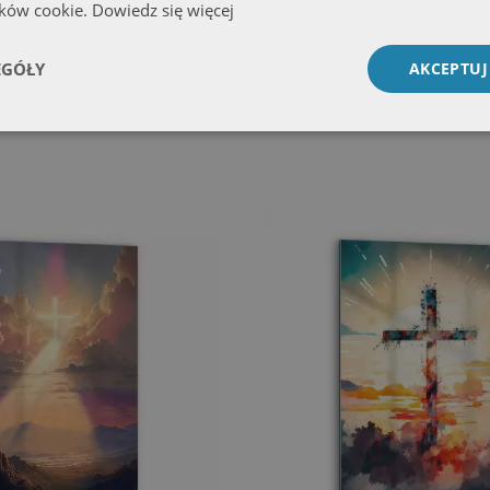
ików cookie.
Dowiedz się więcej
y Krzyż na wzgórzu
Obraz szklany Grób Pański 
EGÓŁY
AKCEPTUJ
329.99 zł