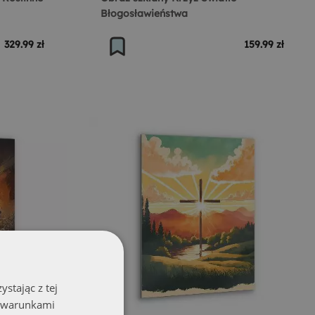
Błogosławieństwa
329.99 zł
159.99 zł
stając z tej
z warunkami