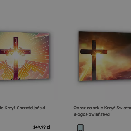
le Krzyż Chrześcijański
Obraz na szkle Krzyż Światł
Błogosławieństwa
149.99 zł