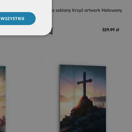
Wielkanoc
Obraz szklany Krzyż artwork Malowany
 WSZYSTKIE
329.99 zł
329.99 zł