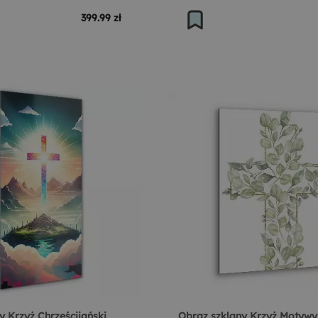
399.99 zł
y Krzyż Chrześcijański
Obraz szklany Krzyż Motywy