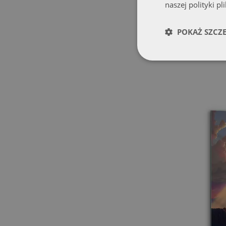
naszej polityki pl
Obraz szklan
religijny
POKAŻ SZCZ