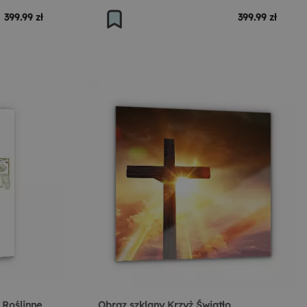
399.99 zł
399.99 zł
 Roślinne
Obraz szklany Krzyż Światło