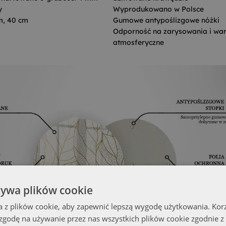
y
Wyprodukowano w Polsce
m, 40 cm
Gumowe antypoślizgowe nóżki
Odporność na zarysowania i war
atmosferyczne
żywa plików cookie
a z plików cookie, aby zapewnić lepszą wygodę użytkowania. Korzy
 zgodę na używanie przez nas wszystkich plików cookie zgodnie 