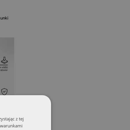
unki
stając z tej
z warunkami