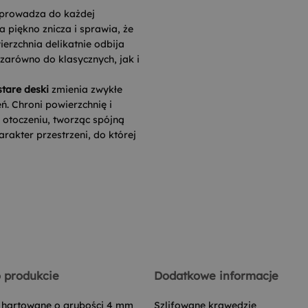
rowadza do każdej
a piękno znicza i sprawia, że
ierzchnia delikatnie odbija
 zarówno do klasycznych, jak i
stare deski
zmienia zwykłe
. Chroni powierzchnię i
 otoczeniu, tworząc spójną
rakter przestrzeni, do której
 produkcie
Dodatkowe informacje
o hartowane o grubości 4 mm
Szlifowane krawędzie