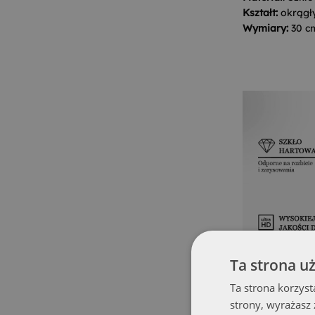
Kształt:
okrągł
Wymiary:
30 c
Ta strona u
Ta strona korzyst
strony, wyrażasz