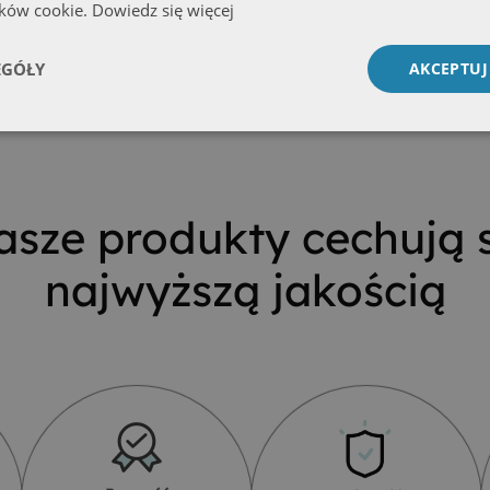
ików cookie.
Dowiedz się więcej
EGÓŁY
AKCEPTUJ
asze produkty cechują s
najwyższą jakością