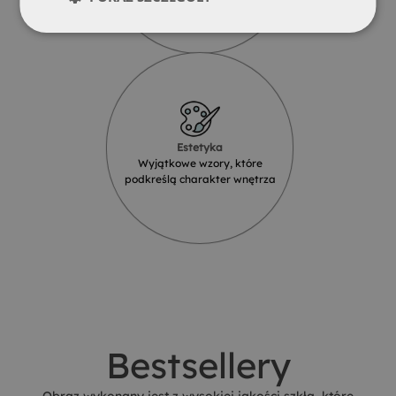
Estetyka
Wyjątkowe wzory, które
podkreślą charakter wnętrza
Bestsellery