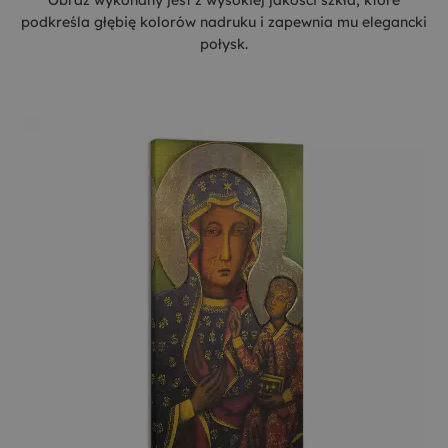
Obraz wykonany jest z wysokiej jakości szkła, które
podkreśla głębię kolorów nadruku i zapewnia mu elegancki
połysk.