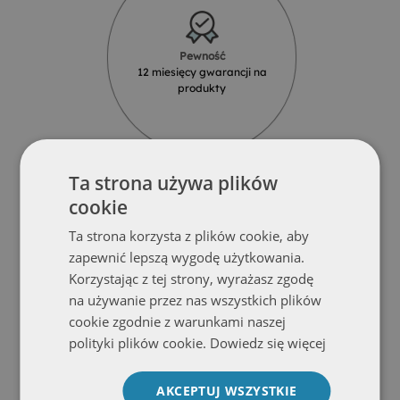
Pewność
12 miesięcy gwarancji na
produkty
Ta strona używa plików
cookie
Ta strona korzysta z plików cookie, aby
Solidność
zapewnić lepszą wygodę użytkowania.
Produkty z najlepszych materiałów
Korzystając z tej strony, wyrażasz zgodę
od renomowanych dostawców
na używanie przez nas wszystkich plików
cookie zgodnie z warunkami naszej
polityki plików cookie.
Dowiedz się więcej
AKCEPTUJ WSZYSTKIE