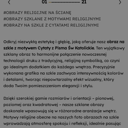
01
21
#OBRAZY RELIGIJNE NA ŚCIANĘ
#OBRAZY SZKLANE Z MOTYWAMI RELIGIJNYMI
#OBRAZY NA SZKLE Z CYTATAMI RELIGIJNYMI
Odkryj niezwykłą estetykę i głębię, jaką oferuje nasz
obraz na
szkle z motywem Cytaty z Pisma Św Katolickie
. Ten wyjątkowy
szklany obraz to harmonijne połączenie nowoczesnej
technologii druku z tradycyjną, religijną symboliką, co czyni
go idealnym dodatkiem do każdego wnętrza. Precyzyjnie
wykonana grafika na szkle zachwyca intensywnością kolorów
i detalami, tworząc niepowtarzalny efekt wizualny, który
doda Twoim pomieszczeniom elegancji i stylu.
Dzięki szerokiej gamie rozmiarów i orientacji – pionowej,
poziomej oraz kwadratowej – nasze szklane obrazy
doskonale wpasowują się w różnorodne aranżacje wnętrz.
Motywy religijne obecne na naszych foto obrazach na szkle
wprowadzają atmosferę spokoju i refleksji, idealnie pasując