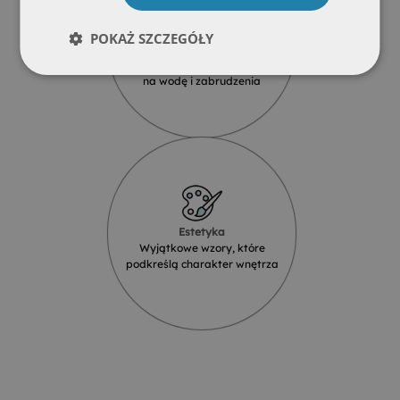
POKAŻ SZCZEGÓŁY
Wodoodporność
Produkty szklane są odporne
na wodę i zabrudzenia
Estetyka
Wyjątkowe wzory, które
podkreślą charakter wnętrza