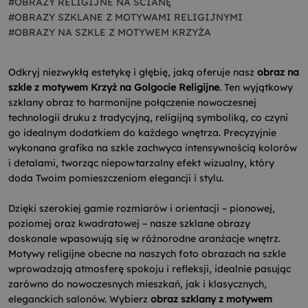
#OBRAZY RELIGIJNE NA ŚCIANĘ
#OBRAZY SZKLANE Z MOTYWAMI RELIGIJNYMI
#OBRAZY NA SZKLE Z MOTYWEM KRZYŻA
Odkryj niezwykłą estetykę i głębię, jaką oferuje nasz
obraz na
szkle z motywem Krzyż na Golgocie Religijne
. Ten wyjątkowy
szklany obraz to harmonijne połączenie nowoczesnej
technologii druku z tradycyjną, religijną symboliką, co czyni
go idealnym dodatkiem do każdego wnętrza. Precyzyjnie
wykonana grafika na szkle zachwyca intensywnością kolorów
i detalami, tworząc niepowtarzalny efekt wizualny, który
doda Twoim pomieszczeniom elegancji i stylu.
Dzięki szerokiej gamie rozmiarów i orientacji – pionowej,
poziomej oraz kwadratowej – nasze szklane obrazy
doskonale wpasowują się w różnorodne aranżacje wnętrz.
Motywy religijne obecne na naszych foto obrazach na szkle
wprowadzają atmosferę spokoju i refleksji, idealnie pasując
zarówno do nowoczesnych mieszkań, jak i klasycznych,
eleganckich salonów. Wybierz
obraz szklany z motywem