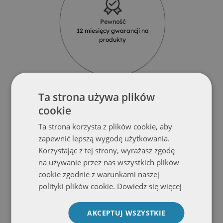
Pewność
12 miesięcy gwarancji na
produkty
Ta strona używa plików
cookie
Ta strona korzysta z plików cookie, aby
Solidność
zapewnić lepszą wygodę użytkowania.
Produkty z najlepszych materiałów
od renomowanych dostawców
Korzystając z tej strony, wyrażasz zgodę
na używanie przez nas wszystkich plików
cookie zgodnie z warunkami naszej
polityki plików cookie.
Dowiedz się więcej
AKCEPTUJ WSZYSTKIE