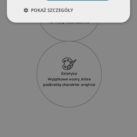
POKAŻ SZCZEGÓŁY
Wodoodporność
Produkty szklane są odporne
na wodę i zabrudzenia
Estetyka
Wyjątkowe wzory, które
podkreślą charakter wnętrza