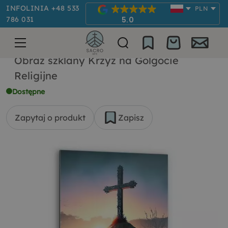
INFOLINIA +48 533
PLN
786 031
5.0
Obraz szklany Krzyż na Golgocie
Religijne
Dostępne
Zapytaj o produkt
Zapisz