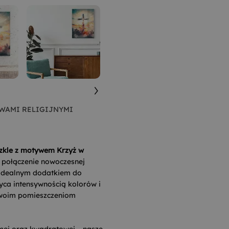
WAMI RELIGIJNYMI
szkle z motywem Krzyż w
e połączenie nowoczesnej
go idealnym dodatkiem do
yca intensywnością kolorów i
 Twoim pomieszczeniom
omej oraz kwadratowej – nasze