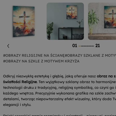
01
21
#OBRAZY RELIGIJNE NA ŚCIANĘ
#OBRAZY SZKLANE Z MOTY
#OBRAZY NA SZKLE Z MOTYWEM KRZYŻA
Odkryj niezwykłą estetykę i głębię, jaką oferuje nasz
obraz na 
światłości Religijne
. Ten wyjątkowy szklany obraz to harmonijn
technologii druku z tradycyjną, religijną symboliką, co czyni 
każdego wnętrza. Precyzyjnie wykonana grafika na szkle zachw
detalami, tworząc niepowtarzalny efekt wizualny, który doda
elegancji i stylu.
Dzięki szerokiej gamie rozmiarów i orientacji – pionowej, pozi