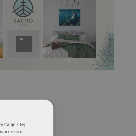
stając z tej
z warunkami