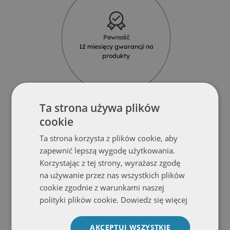
Pewność
12 miesięcy gwarancji na
produkty
Ta strona używa plików
cookie
Ta strona korzysta z plików cookie, aby
Solidność
zapewnić lepszą wygodę użytkowania.
Produkty z najlepszych materiałów
Korzystając z tej strony, wyrażasz zgodę
od renomowanych dostawców
na używanie przez nas wszystkich plików
cookie zgodnie z warunkami naszej
polityki plików cookie.
Dowiedz się więcej
AKCEPTUJ WSZYSTKIE