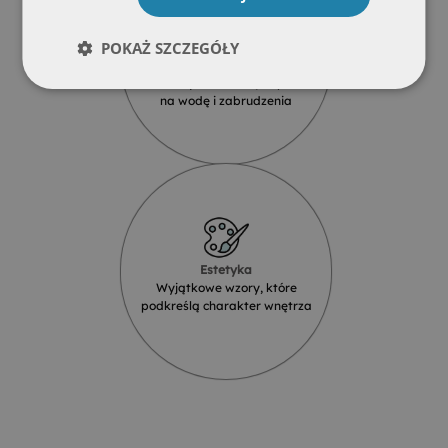
POKAŻ SZCZEGÓŁY
Wodoodporność
Produkty szklane są odporne
na wodę i zabrudzenia
Estetyka
Wyjątkowe wzory, które
podkreślą charakter wnętrza