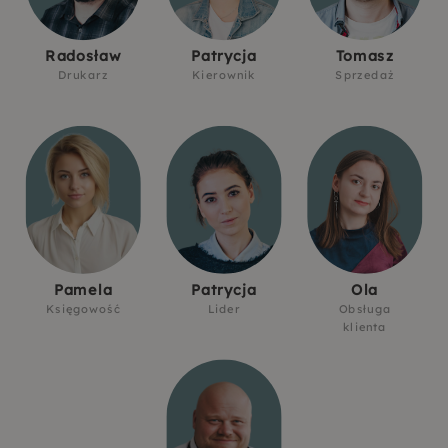
Radosław
Patrycja
Tomasz
Drukarz
Kierownik
Sprzedaż
Pamela
Patrycja
Ola
Księgowość
Lider
Obsługa
klienta