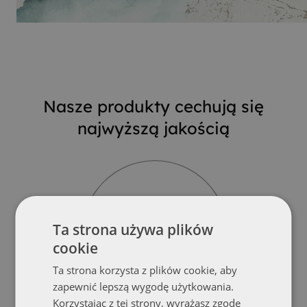
Nasze produkty cechują się
najwyższą jakością
Ta strona używa plików
Bezpieczeństwo
cookie
Dbałość o detale
techniczne produktu
Ta strona korzysta z plików cookie, aby
zapewnić lepszą wygodę użytkowania.
Korzystając z tej strony, wyrażasz zgodę