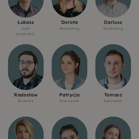
Łukasz
Dorota
Dariusz
Szef
Marketing
Marketing
produkcji
Radosław
Patrycja
Tomasz
Drukarz
Kierownik
Sprzedaż