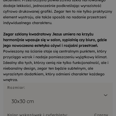
akcentem. Przezroczysta powierzchnia szkła hartowanego
dodaje lekkości, jednocześnie podkreślając wyrazistość
cyfrowo drukowanej grafiki. Zegar ten to nie tylko praktyczny
element wystroju, ale także sposób na nadanie przestrzeni
indywidualnego charakteru.
Zegar szklany kwadratowy Jezus umiera na krzyżu
harmonijnie wpasuje się w salon, sypialnię czy biuro, gdzie
jego nowoczesna estetyka ożywi i rozjaśni przestrzeń.
Powieszony na ścianie staje się centralnym punktem, który
przyciąga wzrok i nadaje pomieszczeniu wyjątkowy klimat.
Idealny dla tych, którzy cenią nie tylko funkcjonalność, ale i
niebanalny design, zegar ten będzie subtelnym, ale
wyrazistym dodatkiem, który odmieni charakter każdego
wnętrza.
Rozmiar:
30x30 cm
Kolor wskazówek i cyferblatu:
Czarny