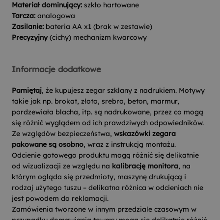
Materiał dominujący:
szkło hartowane
Tarcza:
analogowa
Zasilanie:
bateria AA x1 (brak w zestawie)
Precyzyjny
(cichy) mechanizm kwarcowy
Informacje dodatkowe
Pamiętaj
, że kupujesz zegar szklany z nadrukiem. Motywy
takie jak np. brokat, złoto, srebro, beton, marmur,
pordzewiała blacha, itp. są nadrukowane, przez co mogą
się różnić wyglądem od ich prawdziwych odpowiedników.
Ze względów bezpieczeństwa,
wskazówki zegara
pakowane są osobno
, wraz z instrukcją montażu.
Odcienie gotowego produktu mogą różnić się delikatnie
od wizualizacji ze względu na
kalibrację monitora
, na
którym ogląda się przedmioty, maszynę drukującą i
rodzaj użytego tuszu – delikatna różnica w odcieniach nie
jest powodem do reklamacji.
Zamówienia tworzone w innym przedziale czasowym w