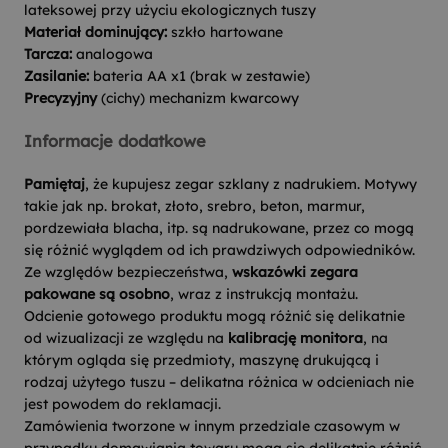
lateksowej przy użyciu ekologicznych tuszy
Materiał dominujący:
szkło hartowane
Tarcza:
analogowa
Zasilanie:
bateria AA x1 (brak w zestawie)
Precyzyjny
(cichy) mechanizm kwarcowy
Informacje dodatkowe
Pamiętaj
, że kupujesz zegar szklany z nadrukiem. Motywy
takie jak np. brokat, złoto, srebro, beton, marmur,
pordzewiała blacha, itp. są nadrukowane, przez co mogą
się różnić wyglądem od ich prawdziwych odpowiedników.
Ze względów bezpieczeństwa,
wskazówki zegara
pakowane są osobno
, wraz z instrukcją montażu.
Odcienie gotowego produktu mogą różnić się delikatnie
od wizualizacji ze względu na
kalibrację monitora
, na
którym ogląda się przedmioty, maszynę drukującą i
rodzaj użytego tuszu – delikatna różnica w odcieniach nie
jest powodem do reklamacji.
Zamówienia tworzone w innym przedziale czasowym w