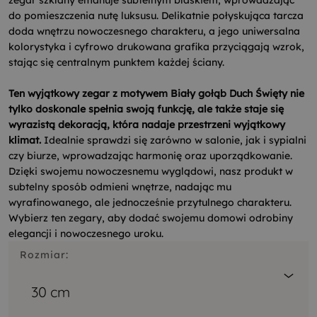
zegar szklany emanuje subtelnym blaskiem, wprowadzając
do pomieszczenia nutę luksusu. Delikatnie połyskująca tarcza
doda wnętrzu nowoczesnego charakteru, a jego uniwersalna
kolorystyka i cyfrowo drukowana grafika przyciągają wzrok,
stając się centralnym punktem każdej ściany.
Ten wyjątkowy zegar z motywem Biały gołąb Duch Święty nie
tylko doskonale spełnia swoją funkcję, ale także staje się
wyrazistą dekoracją, która nadaje przestrzeni wyjątkowy
klimat.
Idealnie sprawdzi się zarówno w salonie, jak i sypialni
czy biurze, wprowadzając harmonię oraz uporządkowanie.
Dzięki swojemu nowoczesnemu wyglądowi, nasz produkt w
subtelny sposób odmieni wnętrze, nadając mu
wyrafinowanego, ale jednocześnie przytulnego charakteru.
Wybierz ten zegary, aby dodać swojemu domowi odrobiny
elegancji i nowoczesnego uroku.
Rozmiar:
30 cm