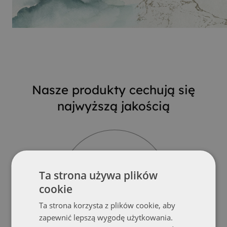
Nasze produkty cechują się
najwyższą jakością
Ta strona używa plików
Bezpieczeństwo
cookie
Dbałość o detale
techniczne produktu
Ta strona korzysta z plików cookie, aby
zapewnić lepszą wygodę użytkowania.