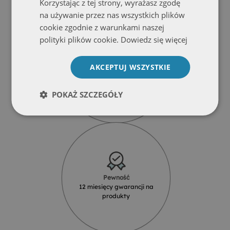
Korzystając z tej strony, wyrażasz zgodę
na używanie przez nas wszystkich plików
cookie zgodnie z warunkami naszej
polityki plików cookie.
Dowiedz się więcej
AKCEPTUJ WSZYSTKIE
Wytrzymałość
Ekologiczny druk odporny na
promienie UV
POKAŻ SZCZEGÓŁY
Pewność
12 miesięcy gwarancji na
produkty