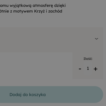
omu wyjątkową atmosferę dzięki
ótnie z motywem Krzyż i zachód
Ilość:
-
+
Dodaj do koszyka