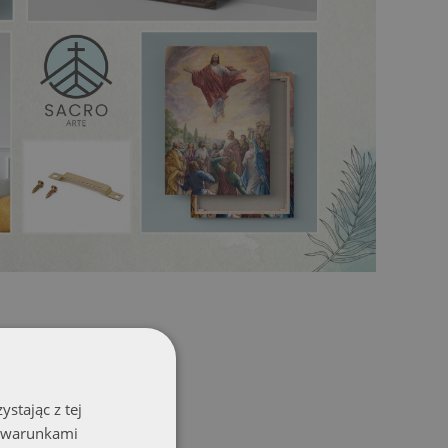
stając z tej
z warunkami