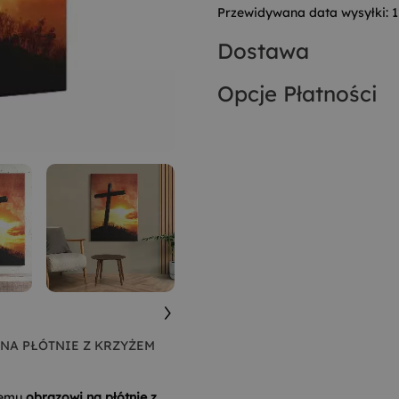
Przewidywana data wysyłki:
1
Dostawa
Opcje Płatności
NA PŁÓTNIE Z KRZYŻEM
zemu
obrazowi na płótnie z