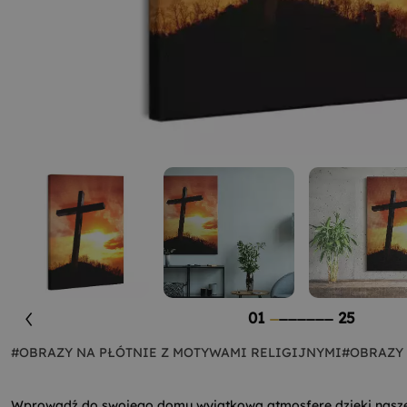
01
25
#OBRAZY NA PŁÓTNIE Z MOTYWAMI RELIGIJNYMI
#OBRAZY 
Wprowadź do swojego domu wyjątkową atmosferę dzięki nas