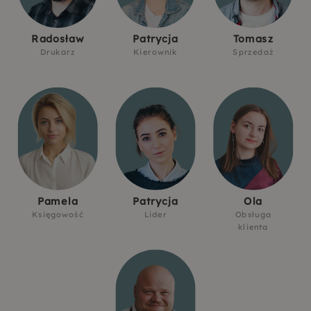
Radosław
Patrycja
Tomasz
Drukarz
Kierownik
Sprzedaż
Pamela
Patrycja
Ola
Księgowość
Lider
Obsługa
klienta