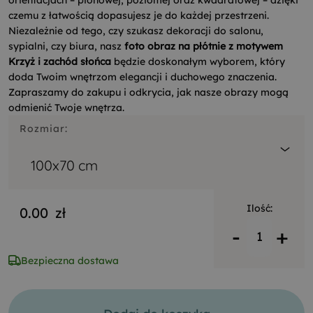
orientacjach – pionowej, poziomej oraz kwadratowej – dzięki
czemu z łatwością dopasujesz je do każdej przestrzeni.
Niezależnie od tego, czy szukasz dekoracji do salonu,
sypialni, czy biura, nasz
foto obraz na płótnie z motywem
Krzyż i zachód słońca
będzie doskonałym wyborem, który
doda Twoim wnętrzom elegancji i duchowego znaczenia.
Zapraszamy do zakupu i odkrycia, jak nasze obrazy mogą
odmienić Twoje wnętrza.
Rozmiar:
100x70 cm
Ilość:
0.00
zł
-
+
Bezpieczna dostawa