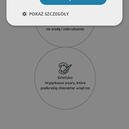
POKAŻ SZCZEGÓŁY
Wodoodporność
Produkty szklane są odporne
na wodę i zabrudzenia
Estetyka
Wyjątkowe wzory, które
podkreślą charakter wnętrza