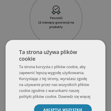
Pewność
12 miesięcy gwarancji na
produkty
Ta strona używa plików
cookie
Ta strona korzysta z plików cookie, aby
Solidność
zapewnić lepszą wygodę użytkowania.
Produkty z najlepszych materiałów
Korzystając z tej strony, wyrażasz zgodę
od renomowanych dostawców
na używanie przez nas wszystkich plików
cookie zgodnie z warunkami naszej
polityki plików cookie.
Dowiedz się więcej
AKCEPTUJ WSZYSTKIE