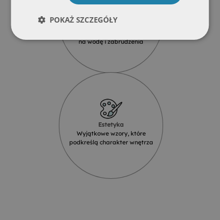
POKAŻ SZCZEGÓŁY
Wodoodporność
Produkty szklane są odporne
na wodę i zabrudzenia
Estetyka
Wyjątkowe wzory, które
podkreślą charakter wnętrza