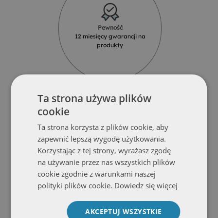
Pewność
12 miesięcy gwarancji na
produkty
Ta strona używa plików
cookie
Ta strona korzysta z plików cookie, aby
Solidność
zapewnić lepszą wygodę użytkowania.
Produkty z najlepszych materiałów
Korzystając z tej strony, wyrażasz zgodę
od renomowanych dostawców
na używanie przez nas wszystkich plików
cookie zgodnie z warunkami naszej
polityki plików cookie.
Dowiedz się więcej
AKCEPTUJ WSZYSTKIE