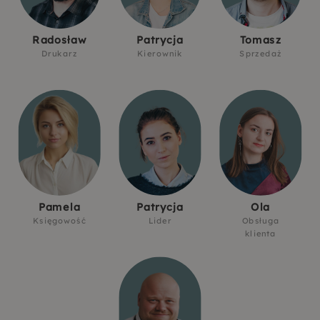
Radosław
Patrycja
Tomasz
Drukarz
Kierownik
Sprzedaż
Pamela
Patrycja
Ola
Księgowość
Lider
Obsługa
klienta