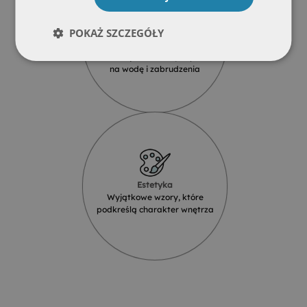
POKAŻ SZCZEGÓŁY
Wodoodporność
Produkty szklane są odporne
na wodę i zabrudzenia
Estetyka
Wyjątkowe wzory, które
podkreślą charakter wnętrza