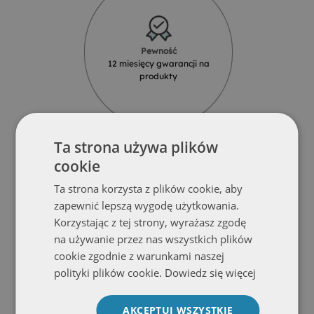
Pewność
12 miesięcy gwarancji na
produkty
Ta strona używa plików
cookie
Ta strona korzysta z plików cookie, aby
Solidność
zapewnić lepszą wygodę użytkowania.
Produkty z najlepszych materiałów
Korzystając z tej strony, wyrażasz zgodę
od renomowanych dostawców
na używanie przez nas wszystkich plików
cookie zgodnie z warunkami naszej
polityki plików cookie.
Dowiedz się więcej
AKCEPTUJ WSZYSTKIE