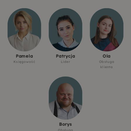
Pamela
Patrycja
Ola
Księgowość
Lider
Obsługa
klienta
Borys
Obsługa