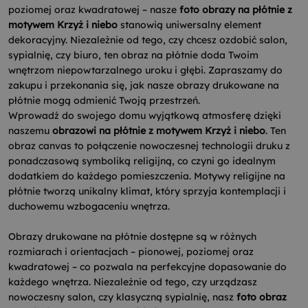
poziomej oraz kwadratowej – nasze
foto obrazy na płótnie z
motywem Krzyż i niebo
stanowią uniwersalny element
dekoracyjny. Niezależnie od tego, czy chcesz ozdobić salon,
sypialnię, czy biuro, ten obraz na płótnie doda Twoim
wnętrzom niepowtarzalnego uroku i głębi. Zapraszamy do
zakupu i przekonania się, jak nasze obrazy drukowane na
płótnie mogą odmienić Twoją przestrzeń.
Wprowadź do swojego domu wyjątkową atmosferę dzięki
naszemu
obrazowi na płótnie z motywem Krzyż i niebo
. Ten
obraz canvas to połączenie nowoczesnej technologii druku z
ponadczasową symboliką religijną, co czyni go idealnym
dodatkiem do każdego pomieszczenia. Motywy religijne na
płótnie tworzą unikalny klimat, który sprzyja kontemplacji i
duchowemu wzbogaceniu wnętrza.
Obrazy drukowane na płótnie dostępne są w różnych
rozmiarach i orientacjach – pionowej, poziomej oraz
kwadratowej – co pozwala na perfekcyjne dopasowanie do
każdego wnętrza. Niezależnie od tego, czy urządzasz
nowoczesny salon, czy klasyczną sypialnię, nasz
foto obraz