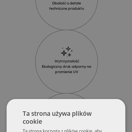
Dbałość o detale
techniczne produktu
Wytrzymałość
Ekologiczny druk odporny na
promienie UV
Ta strona używa plików
cookie
Pewność
12 miesięcy gwarancji na
Ta strona korzysta z plików cookie, aby