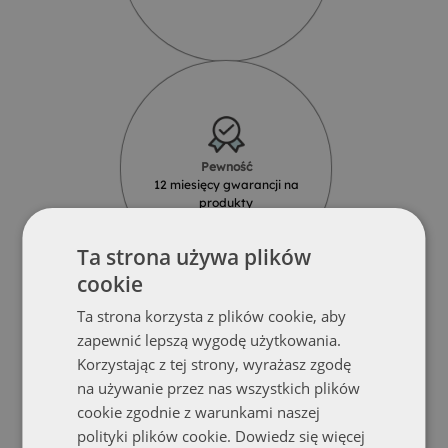
Pewność
12 miesięcy gwarancji na
produkty
Ta strona używa plików
cookie
Ta strona korzysta z plików cookie, aby
zapewnić lepszą wygodę użytkowania.
Korzystając z tej strony, wyrażasz zgodę
Solidność
na używanie przez nas wszystkich plików
Produkty z najlepszych materiałów
cookie zgodnie z warunkami naszej
od renomowanych dostawców
polityki plików cookie.
Dowiedz się więcej