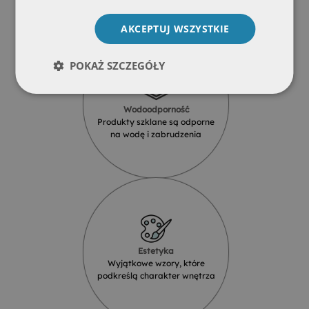
AKCEPTUJ WSZYSTKIE
POKAŻ SZCZEGÓŁY
Wodoodporność
Produkty szklane są odporne
na wodę i zabrudzenia
Estetyka
Wyjątkowe wzory, które
podkreślą charakter wnętrza