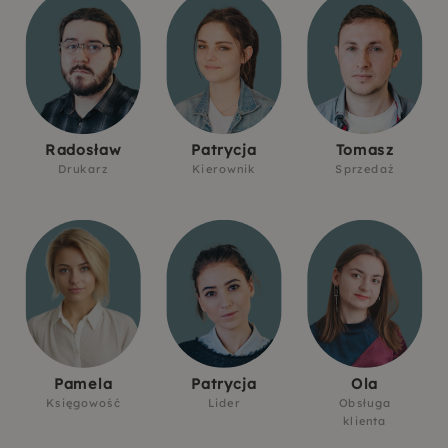
Radosław
Patrycja
Tomasz
Drukarz
Kierownik
Sprzedaż
Pamela
Patrycja
Ola
Księgowość
Lider
Obsługa
klienta