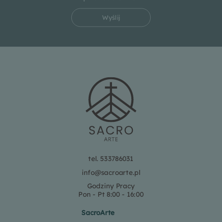
Wyślij
tel. 533786031
info@sacroarte.pl
Godziny Pracy
Pon - Pt 8:00 - 16:00
SacroArte